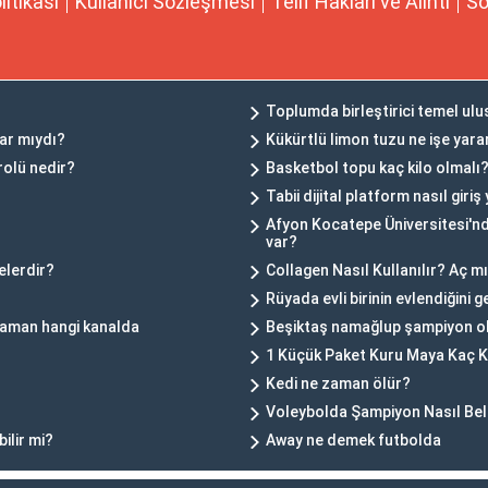
olitikası
Kullanıcı Sözleşmesi
Telif Hakları ve Alıntı
So
Toplumda birleştirici temel ulu
ar mıydı?
Kükürtlü limon tuzu ne işe yara
rolü nedir?
Basketbol topu kaç kilo olmalı
Tabii dijital platform nasıl giriş 
Afyon Kocatepe Üniversitesi'nde
var?
elerdir?
Collagen Nasıl Kullanılır? Aç m
?
Rüyada evli birinin evlendiğini g
 zaman hangi kanalda
Beşiktaş namağlup şampiyon o
1 Küçük Paket Kuru Maya Kaç K
Kedi ne zaman ölür?
Voleybolda Şampiyon Nasıl Beli
ilir mi?
Away ne demek futbolda