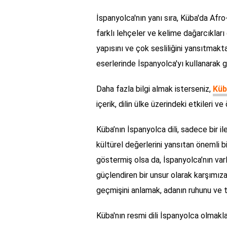
İspanyolca'nın yanı sıra, Küba'da Afro
farklı lehçeler ve kelime dağarcıklar
yapısını ve çok sesliliğini yansıtmakt
eserlerinde İspanyolca'yı kullanarak
Daha fazla bilgi almak isterseniz,
Küb
içerik, dilin ülke üzerindeki etkileri
Küba’nın İspanyolca dili, sadece bir il
kültürel değerlerini yansıtan önemli bi
göstermiş olsa da, İspanyolca’nın varl
güçlendiren bir unsur olarak karşımıza
geçmişini anlamak, adanın ruhunu ve ta
Küba'nın resmi dili İspanyolca olmakla 