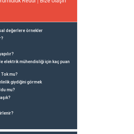
rumluluk Reddi
Bize Ulaşın
sal değerlere örnekler
r?
?
yapılır?
 elektrik mühendisliği için kaç puan
ı Tok mu?
elinlik giydiğini görmek
ldu mu?
aşık?
rlenir?