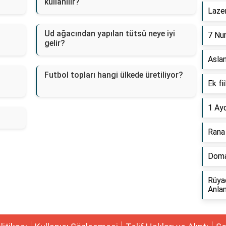
kullanılır?
Lazer
Ud ağacından yapılan tütsü neye iyi
7 Num
gelir?
Aslan
Futbol topları hangi ülkede üretiliyor?
Ek fi
1 Ayd
Rana
Domat
Rüya
Anlam