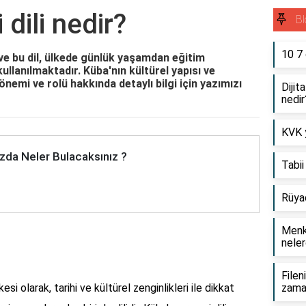
dili nedir?
Bl
10 7
 ve bu dil, ülkede günlük yaşamdan eğitim
llanılmaktadır. Küba'nın kültürel yapısı ve
nemi ve rolü hakkında detaylı bilgi için yazımızı
Dijit
nedir
KVK y
zda Neler Bulacaksınız ?
Tabii
Rüya
Menku
neler
Filen
esi olarak, tarihi ve kültürel zenginlikleri ile dikkat
zama