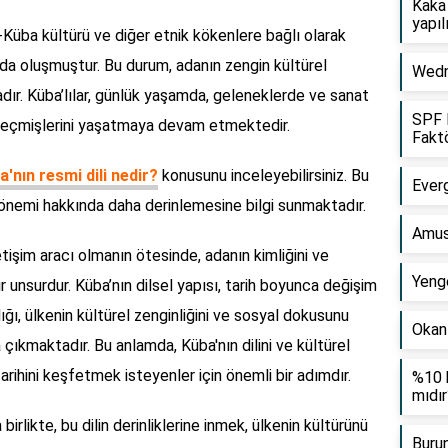
Kaka 
yapıl
-Küba kültürü ve diğer etnik kökenlere bağlı olarak
ı da oluşmuştur. Bu durum, adanın zengin kültürel
Wedn
adır. Küba’lılar, günlük yaşamda, geleneklerde ve sanat
SPF 
 geçmişlerini yaşatmaya devam etmektedir.
Faktö
a'nın resmi dili nedir?
konusunu inceleyebilirsiniz. Bu
Everg
 ve önemi hakkında daha derinlemesine bilgi sunmaktadır.
Amus
etişim aracı olmanın ötesinde, adanın kimliğini ve
Yenge
r unsurdur. Küba’nın dilsel yapısı, tarih boyunca değişim
ığı, ülkenin kültürel zenginliğini ve sosyal dokusunu
Okan 
 çıkmaktadır. Bu anlamda, Küba'nın dilini ve kültürel
rihini keşfetmek isteyenler için önemli bir adımdır.
%10 k
mıdır
birlikte, bu dilin derinliklerine inmek, ülkenin kültürünü
Burun