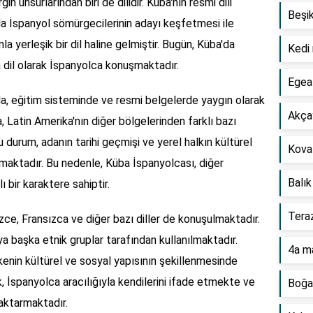
in unsurlarından biri de dilidir. Küba'nın resmi dili
Beşi
lda İspanyol sömürgecilerinin adayı keşfetmesi ile
a yerleşik bir dil haline gelmiştir. Bugün, Küba'da
Kedi
a dil olarak İspanyolca konuşmaktadır.
Egea 
a, eğitim sisteminde ve resmi belgelerde yaygın olarak
Akçay
, Latin Amerika'nın diğer bölgelerinden farklı bazı
 durum, adanın tarihi geçmişi ve yerel halkın kültürel
Kova 
rmaktadır. Bu nedenle, Küba İspanyolcası, diğer
Balık
 bir karaktere sahiptir.
Teraz
lizce, Fransızca ve diğer bazı diller de konuşulmaktadır.
eya başka etnik gruplar tarafından kullanılmaktadır.
4a m
lkenin kültürel ve sosyal yapısının şekillenmesinde
k, İspanyolca aracılığıyla kendilerini ifade etmekte ve
Boğa
 aktarmaktadır.