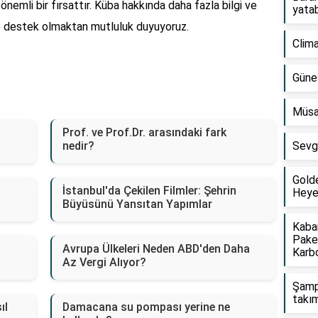
önemli bir fırsattır. Küba hakkında daha fazla bilgi ve
yatab
lere destek olmaktan mutluluk duyuyoruz.
Clima
Güneş
Müsa
Prof. ve Prof.Dr. arasındaki fark
nedir?
Sevgi
Golde
İstanbul'da Çekilen Filmler: Şehrin
Heyec
Büyüsünü Yansıtan Yapımlar
Kabar
Pake
Avrupa Ülkeleri Neden ABD'den Daha
Karbo
Az Vergi Alıyor?
Şampi
takım
ıl
Damacana su pompası yerine ne