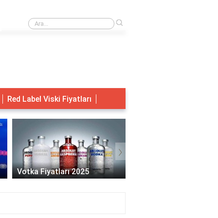
›
Adem ve Havva'dan başka canlılar var mıydı?
Red Label Viski Fiyatları
›
Migros Votka Fiyatları 2025
Jack Daniels Fiyat