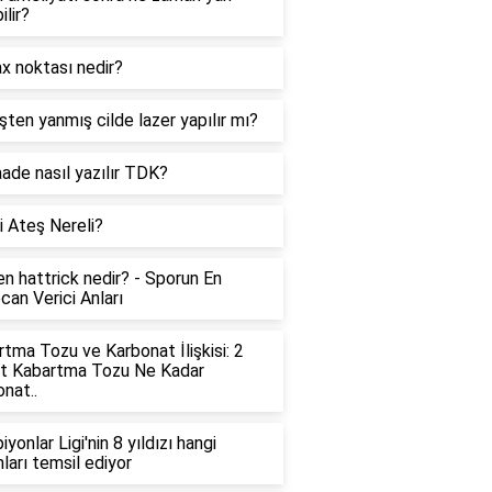
ilir?
x noktası nedir?
ten yanmış cilde lazer yapılır mı?
ade nasıl yazılır TDK?
 Ateş Nereli?
n hattrick nedir? - Sporun En
an Verici Anları
tma Tozu ve Karbonat İlişkisi: 2
t Kabartma Tozu Ne Kadar
nat..
yonlar Ligi'nin 8 yıldızı hangi
ları temsil ediyor