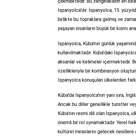
çekmektedir. Bu zenginliklerin en belirg
İspanyolca'dır. İspanyolca, 15. yüzyı
birlikte bu topraklara gelmiş ve zamanl
yaşayan insanların büyük bir kısmı an
İspanyolca, Küba’nın günlük yaşamınd
kullanılmaktadır. Küba’daki İspanyolca
aksanlar ve kelimeler içermektedir. Bu
özellikleriyle bir kombinasyon oluştu
İspanyolca konuşulan ülkelerden farklı
Küba'da İspanyolca'nın yanı sıra, İngi
Ancak bu diller genellikle turistler v
Küba’nın resmi dili olan İspanyolca, ü
önemli bir rol oynamaktadır. Yerel hal
kültürel miraslarını gelecek nesillere