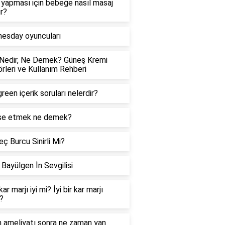
yapması için bebeğe nasıl masaj
ır?
esday oyuncuları
Nedir, Ne Demek? Güneş Kremi
rleri ve Kullanım Rehberi
reen içerik soruları nelerdir?
e etmek ne demek?
ç Burcu Sinirli Mi?
Bayülgen İn Sevgilisi
ar marjı iyi mi? İyi bir kar marjı
?
 ameliyatı sonra ne zaman yan