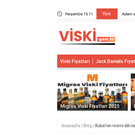
Yeni
'dan başka canlılar var mıydı?
Perşembe 15:11
Ade
Viski Fiyatları
Jack Daniels Fiya
‹
gros Viski Fiyatları 2025
Rakı Fiyatları 2025
Anasayfa
Blog
Küba'nın resmi dili ne