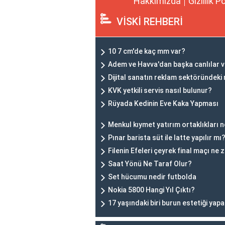
Hakkımızda
Gizlilik P
VİSKİ REHBERİ
10 7 cm'de kaç mm var?
Adem ve Havva'dan başka canlılar v
Dijital sanatın reklam sektöründeki 
KVK yetkili servis nasıl bulunur?
Rüyada Kedinin Eve Kaka Yapması
Menkul kıymet yatırım ortaklıkları n
Pınar barista süt ile latte yapılır mı
Filenin Efeleri çeyrek final maçı ne
Saat Yönü Ne Taraf Olur?
Set hücumu nedir futbolda
Nokia 5800 Hangi Yıl Çıktı?
17 yaşındaki biri burun estetiği yapab