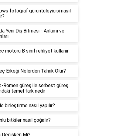
ws fotoğraf görüntüleyicisi nasıl
ir?
a Yeni Diş Bitmesi - Anlamı ve
ları
c motoru B sınıfı ehliyet kullanır
ç Erkeği Nelerden Tahrik Olur?
o-Romen güreş ile serbest güreş
ndaki temel fark nedir
e birleştirme nasıl yapılır?
lu bitkiler nasıl çoğalır?
n Değişken Mi?