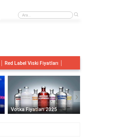
›
Rüyada Kedinin Eve Kaka Yapması
Red Label Viski Fiyatları
›
Votka Fiyatları 2025
Migros Votka Fiyatları