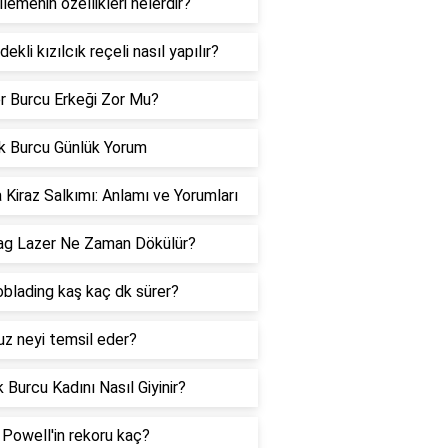
lemenin özellikleri nelerdir?
dekli kızılcık reçeli nasıl yapılır?
er Burcu Erkeği Zor Mu?
k Burcu Günlük Yorum
 Kiraz Salkımı: Anlamı ve Yorumları
ag Lazer Ne Zaman Dökülür?
blading kaş kaç dk sürer?
z neyi temsil eder?
 Burcu Kadını Nasıl Giyinir?
Powell'in rekoru kaç?