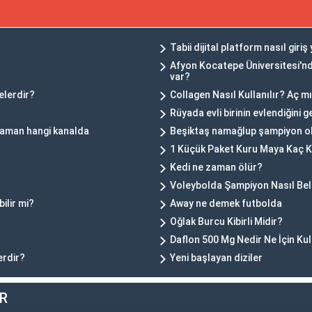
Tabii dijital platform nasıl giriş 
Afyon Kocatepe Üniversitesi'nde
var?
elerdir?
Collagen Nasıl Kullanılır? Aç m
?
Rüyada evli birinin evlendiğini g
 zaman hangi kanalda
Beşiktaş namağlup şampiyon o
1 Küçük Paket Kuru Maya Kaç K
Kedi ne zaman ölür?
Voleybolda Şampiyon Nasıl Beli
ilir mi?
Away ne demek futbolda
Oğlak Burcu Kibirli Midir?
Daflon 500 Mg Nedir Ne İçin Kul
erdir?
Yeni başlayan diziler
R