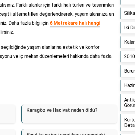
ınız. Farklı alanlar için farklı halı türleri ve tasarımları
Silik
eşitli alternatifleri değerlendirerek, yaşam alanınıza en
niz. Daha fazla bilgi için
6 Metrekare halı hangi
İki D
rsiniz.
Kalam
u seçildiğinde yaşam alanlarına estetik ve konfor
korasyonu ve iç mekan düzenlemeleri hakkında daha fazla
2010 
Burun
Hazir
Antik
Görü
Karagöz ve Hacivat neden öldü?
Kurtd
Deta
Sendika ve işçi sendikası arasındaki