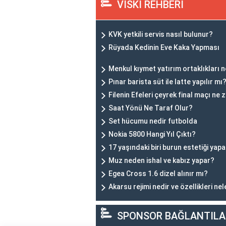
VİSKİ REHBERİ
KVK yetkili servis nasıl bulunur?
Rüyada Kedinin Eve Kaka Yapması
Menkul kıymet yatırım ortaklıkları n
Pınar barista süt ile latte yapılır mı
Filenin Efeleri çeyrek final maçı ne
Saat Yönü Ne Taraf Olur?
Set hücumu nedir futbolda
Nokia 5800 Hangi Yıl Çıktı?
17 yaşındaki biri burun estetiği yapab
Muz neden ishal ve kabız yapar?
Egea Cross 1.6 dizel alınır mı?
Akarsu rejimi nedir ve özellikleri nel
SPONSOR BAĞLANTILA