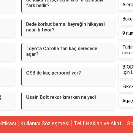
Alerji
fark nedir?
Buke
Dede korkut bamsı beyreğin hikayesi
nasıl bitiyor?
9 nu
Türki
Toyota Corolla fan kaç derecede
neres
açar?
BIOD
İçin
GSB'de kaç personel var?
Erkek
ğ
Usain Bolt rekor kırarken ne yedi
Ağaç 
olitikası
Kullanıcı Sözleşmesi
Telif Hakları ve Alıntı
So