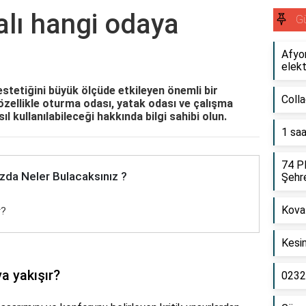
alı hangi odaya
G
Afyo
elekt
estetiğini büyük ölçüde etkileyen önemli bir
Colla
 özellikle oturma odası, yatak odası ve çalışma
ıl kullanılabileceği hakkında bilgi sahibi olun.
1 saa
74 Pl
zda Neler Bulacaksınız ?
Şehre
Kova
r?
Kesin
a yakışır?
0232