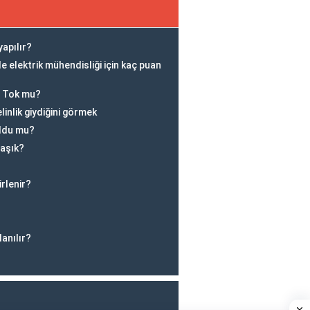
yapılır?
 elektrik mühendisliği için kaç puan
ı Tok mu?
elinlik giydiğini görmek
ldu mu?
aşık?
rlenir?
lanılır?