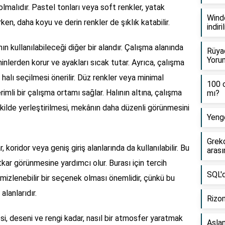
 olmalıdır. Pastel tonları veya soft renkler, yatak
Windo
en, daha koyu ve derin renkler de şıklık katabilir.
indiril
ın kullanılabileceği diğer bir alandır. Çalışma alanında
Rüyad
Yorum
minlerden korur ve ayakları sıcak tutar. Ayrıca, çalışma
halı seçilmesi önerilir. Düz renkler veya minimal
100 c
imli bir çalışma ortamı sağlar. Halının altına, çalışma
mı?
kilde yerleştirilmesi, mekânın daha düzenli görünmesini
Yenge
Grek
 koridor veya geniş giriş alanlarında da kullanılabilir. Bu
arası
kar görünmesine yardımcı olur. Burası için tercih
SQL'd
emizlenebilir bir seçenek olması önemlidir, çünkü bu
alanlarıdır.
Rizom
tesi, deseni ve rengi kadar, nasıl bir atmosfer yaratmak
Asla