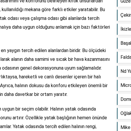
tasarımını ve konforunu belirleyen kritik unsurlardan
Güzel
ı, kullanıldığı mekana göre farklı etkiler yaratabilir. Bu
Çekir
yatak odası veya çalışma odası gibi alanlarda tercih
halıya daha uygun olduğunu anlamak için bazı faktörleri
İkizl
Başa
en yaygın tercih edilen alanlardan biridir. Bu ölçüdeki
Falda
 alarak alanın daha samimi ve sıcak bir hava kazanmasını
ma odasının genel dekorasyonuna uyum sağlamalıdır.
Nd Y
ıktaysa, hareketli ve canlı desenler içeren bir halı
Micro
ir. Ayrıca, halının dokusu da konforu etkileyen önemli bir
in daha davetkar bir ortam yaratır.
Domu
n uygun bir seçim olabilir. Halının yatak odasında
Oğlak
nforunu artırır. Özellikle yatak başlığının hemen önünde
mamlar. Yatak odasında tercih edilen halının rengi,
Mike 