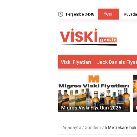
Yeni
rm nasıl giriş yapılır?
Perşembe 04:48
Rüyada
Viski Fiyatları
Jack Daniels Fiya
‹
Ram Viski Fiyatları
Migros Viski Fiyatları 2025
Anasayfa
Gündem
6 Metrekare halı