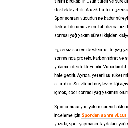
sınırlı bırakabilir. Uzun süreli ve süre
destekleyebilir. Ancak bu tür egzersi
Spor sonrası vücudun ne kadar süreyle
fiziksel durumu ve metabolizma hızıdır
sonrası yağ yakım süresi kişiden kişiye
Egzersiz sonrası beslenme de yağ yakı
sonrasında protein, karbonhidrat ve sa
yakımını destekleyebilir. Vücudun ihti
hale getirir. Ayrıca, yeterli su tüke
artırabilir. Su, vücudun işlevselliği a
içmek, spor sonrası yağ yakımını olum
Spor sonrası yağ yakım süresi hakkınd
inceleme için
Spordan sonra vücut 
yazıda, spor yapmanın faydaları, yağ y