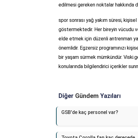
edilmesi gereken noktalar hakkında der
spor sonrası yağ yakım süresi, kişisel
göstermektedir. Her bireyin vücudu ve
elde etmek için düzenli antrenman 
önemlidir. Egzersiz programınızı kişis
bir yaşam sürmek mümkündür. Viski.ge
konularında bilgilendirici içerikler s
Diğer
Gündem
Yazıları
GSB'de kaç personel var?
Toyota Corolla fan kaç derecede