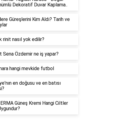
nümlü Dekoratif Duvar Kaplama..
ere Güreşlerini Kim Aldı? Tarih ve
ylar
k rinit nasıl yok edilir?
t Sena Özdemir ne iş yapar?
mara hangi mevkide futbol
ye'nın en doğusu ve en batısı
i?
ERMA Güneş Kremi Hangi Ciltler
 Uygundur?