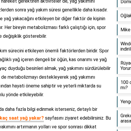
kli hareket gerektiren aktiviteler de, yağ yakımını
Domu
zlerden sonra yağ yakım süresi genellikle daha kısadır.
Oğlak
 yağ yakacağını etkileyen bir diğer faktör de kişinin
. Her bireyin metabolizması farklı çalıştığı için, spor
Mike 
 değişiklik gösterebilir.
Windo
indiril
m sürecini etkileyen önemli faktörlerden biridir. Spor
ğlıklı yağ içeren dengeli bir öğün, kas onarımı ve yağ
Rüyad
yaç duyduğu besinleri almak, yağ yakımını sürdürülebilir
Yorum
timi de metabolizmayı destekleyerek yağ yakımını
100 c
çısından hayati öneme sahiptir ve yeterli miktarda su
mı?
lu yönde etkileyebilir.
Yenge
a daha fazla bilgi edinmek isterseniz, detaylı bir
Grek
kaç saat yağ yakar?
sayfasını ziyaret edebilirsiniz. Bu
arası
akımını artırmanın yolları ve spor sonrası dikkat