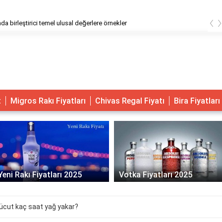
‹
a birleştirici temel ulusal değerlere örnekler
t
Migros Rakı Fiyatları
Chivas Regal Fiyatı
Bira Fiyatları
Yeni Rakı Fiyatları 2025
Votka Fiyatları 2025
ücut kaç saat yağ yakar?