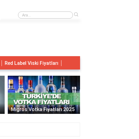
›
Toplumda birleştirici temel ulusal değerlere örnekler
Red Label Viski Fiyatları
›
Migros Votka Fiyatları 2025
Jack Daniels Fiyat 202