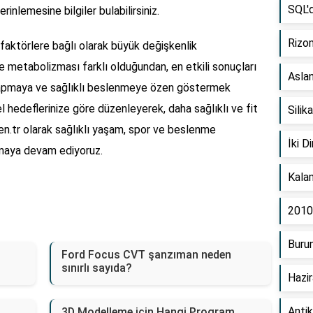
SQL'd
inlemesine bilgiler bulabilirsiniz.
Rizom
 faktörlere bağlı olarak büyük değişkenlik
 metabolizması farklı olduğundan, en etkili sonuçları
Asla
yapmaya ve sağlıklı beslenmeye özen göstermek
el hedeflerinize göre düzenleyerek, daha sağlıklı ve fit
Silik
n.tr olarak sağlıklı yaşam, spor ve beslenme
İki D
unmaya devam ediyoruz.
Kalam
2010 
Burun
Ford Focus CVT şanzıman neden
sınırlı sayıda?
Hazir
Antik
3D Modelleme için Hangi Program