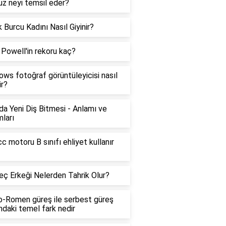
z neyi temsil eder?
 Burcu Kadını Nasıl Giyinir?
Powell'in rekoru kaç?
ws fotoğraf görüntüleyicisi nasıl
ir?
a Yeni Diş Bitmesi - Anlamı ve
ları
c motoru B sınıfı ehliyet kullanır
ç Erkeği Nelerden Tahrik Olur?
o-Romen güreş ile serbest güreş
ndaki temel fark nedir