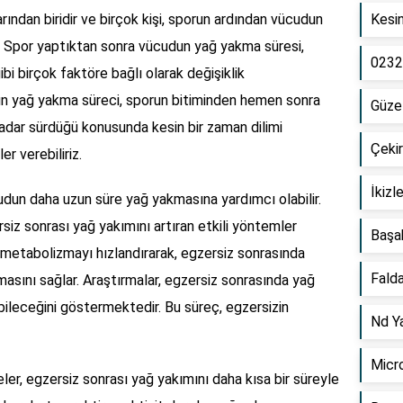
rından biridir ve birçok kişi, sporun ardından vücudun
Kesin
. Spor yaptıktan sonra vücudun yağ yakma süresi,
0232
ibi birçok faktöre bağlı olarak değişiklik
un yağ yakma süreci, sporun bitiminden hemen sonra
Güzel
adar sürdüğü konusunda kesin bir zaman dilimi
Çekir
er verebiliriz.
İkizl
dun daha uzun süre yağ yakmasına yardımcı olabilir.
rsiz sonrası yağ yakımını artıran etkili yöntemler
Başa
, metabolizmayı hızlandırarak, egzersiz sonrasında
Falda
asını sağlar. Araştırmalar, egzersiz sonrasında yağ
leceğini göstermektedir. Bu süreç, egzersizin
Nd Y
Micro
ler, egzersiz sonrası yağ yakımını daha kısa bir süreyle