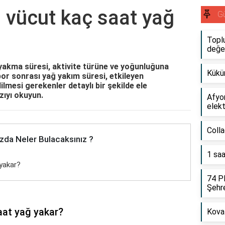
 vücut kaç saat yağ
G
Toplu
değer
akma süresi, aktivite türüne ve yoğunluğuna
Kükür
spor sonrası yağ yakım süresi, etkileyen
ilmesi gerekenler detaylı bir şekilde ele
zıyı okuyun.
Afyo
elekt
Colla
zda Neler Bulacaksınız ?
1 saa
yakar?
74 Pl
Şehre
aat yağ yakar?
Kova