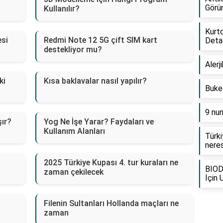
Görü
Kullanılır?
Kurtd
esi
Redmi Note 12 5G çift SIM kart
Deta
destekliyor mu?
Alerji
ki
Kısa baklavalar nasıl yapılır?
Buke
9 nu
şır?
Yog Ne İşe Yarar? Faydaları ve
Kullanım Alanları
Türki
neres
2025 Türkiye Kupası 4. tur kuraları ne
BIOD
zaman çekilecek
İçin
Filenin Sultanları Hollanda maçları ne
zaman