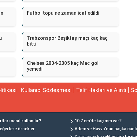
on
Futbol topu ne zaman icat edildi
u
Trabzonspor Beşiktaş maçı kaç kaç
bitti
Chelsea 2004-2005 kaç Mac gol
yemedi
olitikası
Kullanıcı Sözleşmesi
Telif Hakları ve Alıntı
So
ları nasıl kullanılır?
10 7 cm'de kaç mm var?
değerlere örnekler
Adem ve Havva'dan başka canlı
Dijital sanatın reklam sektörün