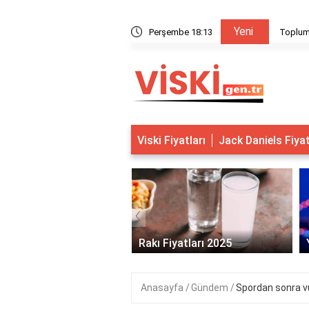
Yeni
ici temel ulusal değerlere örnekler
Perşembe 18:13
Toplumd
Viski Fiyatları
Jack Daniels Fiya
‹
s Viski Fiyatları 2025
Rakı Fiyatları 2025
Anasayfa
Gündem
Spordan sonra v