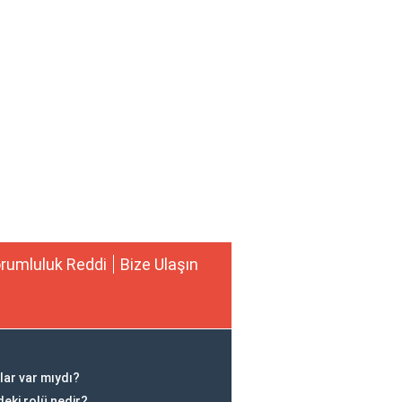
rumluluk Reddi
Bize Ulaşın
lar var mıydı?
deki rolü nedir?