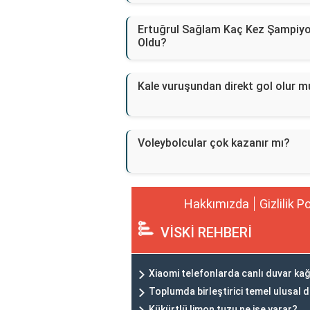
Ertuğrul Sağlam Kaç Kez Şampiy
Oldu?
Kale vuruşundan direkt gol olur m
Voleybolcular çok kazanır mı?
Hakkımızda
Gizlilik P
VİSKİ REHBERİ
Xiaomi telefonlarda canlı duvar kağıt
Toplumda birleştirici temel ulusal 
Kükürtlü limon tuzu ne işe yarar?