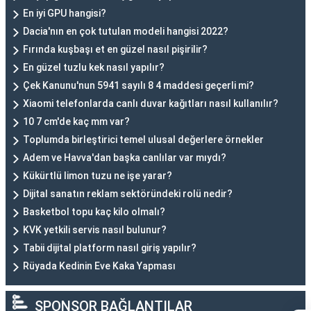
En iyi GPU hangisi?
Dacia'nın en çok tutulan modeli hangisi 2022?
Fırında kuşbaşı et en güzel nasıl pişirilir?
En güzel tuzlu kek nasıl yapılır?
Çek Kanunu'nun 5941 sayılı 8 4 maddesi geçerli mi?
Xiaomi telefonlarda canlı duvar kağıtları nasıl kullanılır?
10 7 cm'de kaç mm var?
Toplumda birleştirici temel ulusal değerlere örnekler
Adem ve Havva'dan başka canlılar var mıydı?
Kükürtlü limon tuzu ne işe yarar?
Dijital sanatın reklam sektöründeki rolü nedir?
Basketbol topu kaç kilo olmalı?
KVK yetkili servis nasıl bulunur?
Tabii dijital platform nasıl giriş yapılır?
Rüyada Kedinin Eve Kaka Yapması
SPONSOR BAĞLANTILAR