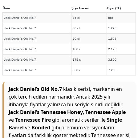
Ürün
Şişe Hacmi
Fiyat (TL)
Jack Daniel’s Old No.7
35 cl
885
Jack Daniel’s Old No.7
50 cl
1.225
Jack Daniel’s Old No.7
70 cl
1.595
Jack Daniel’s Old No.7
100 cl
2.195
Jack Daniel’s Old No.7
175 cl
3.800
Jack Daniel’s Old No.7
300 cl
7.250
Jack Daniel’s Old No.7
klasik serisi, markanın en
çok tercih edilen harmanıdır. Ancak 2025 yılı
itibarıyla fiyatlar yalnızca bu seriyle sınırlı değildir.
Jack Daniel’s Tennessee Honey
,
Tennessee Apple
ve
Tennessee Fire
gibi aromatik seriler ile
Single
Barrel
ve
Bonded
gibi premium versiyonların
fiyatları da farklılık göstermektedir. Tennessee serisi,