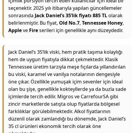
içimlik porsiyon tercih eden kullanıcılar için ideal bir
seçenektir. 2025 yılı itibarıyla yapılan güncellemeler
sonrasında
Jack Daniel’s 35’lik fiyatı 885 TL
olarak
belirlenmiştir. Bu fiyat,
Old No.7
,
Tennessee Honey
,
Apple
ve
Fire
serileri için genellikle aynı düzeydedir.
Jack Daniel’s 35’lik viski, hem pratik taşıma kolaylığı
hem de uygun fiyatıyla dikkat çekmektedir. Klasik
Tennessee üretim tarzıyla meşe fıçılarda yıllandırılan
bu viski, karamel ve vanilya notalarının dengesiyle
öne çıkar. Özellikle yumuşak içim sevenler için ideal
olan bu şişe, genellikle kokteyllerde ya da buzla sade
içimlerde tercih edilir. Migros ve CarrefourSA gibi
zincir marketlerde satışta olup fiyatlarda bölgesel
farklılıklar görülebilmektedir. Alkol fiyatlarının
düzenli olarak zamlandığı bu dönemde, Jack Daniel’s
35 cl ürünleri ekonomik tercih olarak öne