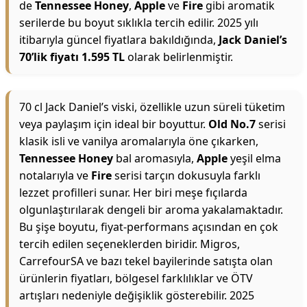
de
Tennessee Honey
,
Apple
ve
Fire
gibi aromatik
serilerde bu boyut sıklıkla tercih edilir. 2025 yılı
itibarıyla güncel fiyatlara bakıldığında,
Jack Daniel’s
70’lik fiyatı 1.595 TL
olarak belirlenmiştir.
70 cl Jack Daniel’s viski, özellikle uzun süreli tüketim
veya paylaşım için ideal bir boyuttur.
Old No.7
serisi
klasik isli ve vanilya aromalarıyla öne çıkarken,
Tennessee Honey
bal aromasıyla,
Apple
yeşil elma
notalarıyla ve
Fire
serisi tarçın dokusuyla farklı
lezzet profilleri sunar. Her biri meşe fıçılarda
olgunlaştırılarak dengeli bir aroma yakalamaktadır.
Bu şişe boyutu, fiyat-performans açısından en çok
tercih edilen seçeneklerden biridir. Migros,
CarrefourSA ve bazı tekel bayilerinde satışta olan
ürünlerin fiyatları, bölgesel farklılıklar ve ÖTV
artışları nedeniyle değişiklik gösterebilir. 2025