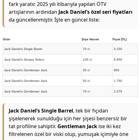
fark yaratır. 2025 yılı itibarıyla yapılan ÖTV
artışlarının ardından
Jack Daniel’s özel seri fiyatları
da güncellenmiştir. İşte en güncel liste:
Ürün
Şişe Hacmi
Fiyat (TL)
Jack Daniel’s Single Barrel
70 cl
3.150
Jack Daniel’s Sinatra Select
100 cl
8.850
Jack Daniel’s Gentleman Jack
35 cl
950
Jack Daniel’s Gentleman Jack
50 cl
1.750
Jack Daniel’s Gentleman Jack
70 cl
2.375
Jack Daniel’s Single Barrel
, tek bir fıçıdan
şişelenerek sunulduğu için her şişesi benzersiz bir
tat profiline sahiptir.
Gentleman Jack
ise iki kez
filtrelenen özel bir viski olup, yumuşak içimiyle öne